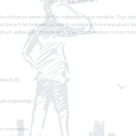
Miejsce pracy: Poznań
 która dostarcza swoim klientom najlepszych pracowników. Oszczę
czesnych technik rekrutacyjnych wspieranych innowacyjnymi tec
obilnych aplikacji 3D, głównie w technice rzeczywistości rozszerzonej
ikacji 3D,
ka angielskiego.
ym środowisku,