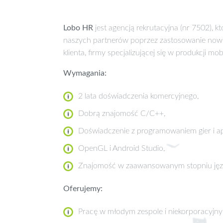
Lobo HR
jest agencją rekrutacyjna (nr 7502),
naszych partnerów poprzez zastosowanie nowo
klienta, firmy specjalizującej się w produkcji m
Wymagania:
2 lata doświadczenia komercyjnego,
Dobrą znajomość C/C++,
Doświadczenie z programowaniem gier i apl
OpenGL i Android Studio,
Znajomość w zaawansowanym stopniu języ
Oferujemy:
Pracę w młodym zespole i niekorporacyjn