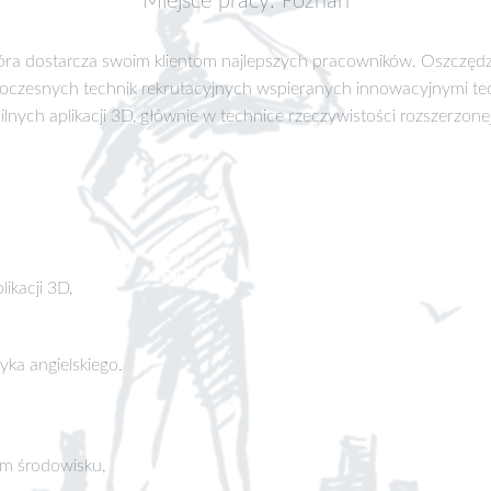
Miejsce pracy: Poznań
 która dostarcza swoim klientom najlepszych pracowników. Oszczę
czesnych technik rekrutacyjnych wspieranych innowacyjnymi tec
obilnych aplikacji 3D, głównie w technice rzeczywistości rozszerzonej
ikacji 3D,
ka angielskiego.
ym środowisku,