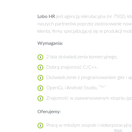
Lobo HR
jest agencją rekrutacyjna (nr 7502),
naszych partnerów poprzez zastosowanie nowo
klienta, firmy specjalizującej się w produkcji m
Wymagania:
2 lata doświadczenia komercyjnego,
Dobrą znajomość C/C++,
Doświadczenie z programowaniem gier i apl
OpenGL i Android Studio,
Znajomość w zaawansowanym stopniu języ
Oferujemy:
Pracę w młodym zespole i niekorporacyjn