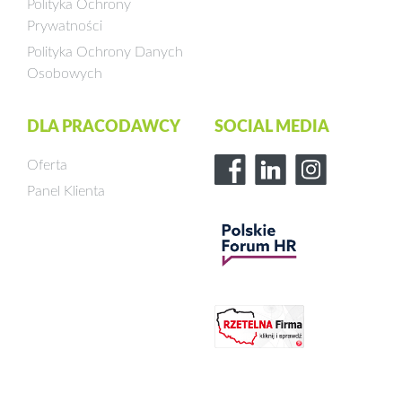
Polityka Ochrony
Prywatności
Polityka Ochrony Danych
Osobowych
DLA PRACODAWCY
SOCIAL MEDIA
Oferta
Panel Klienta