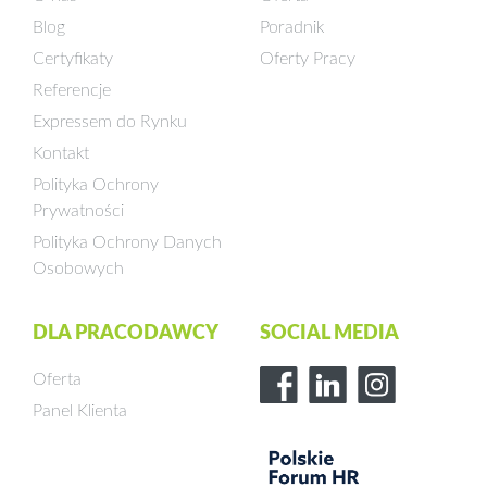
Blog
Poradnik
Certyfikaty
Oferty Pracy
Referencje
Expressem do Rynku
Kontakt
Polityka Ochrony
Prywatności
Polityka Ochrony Danych
Osobowych
DLA PRACODAWCY
SOCIAL MEDIA
Oferta
Panel Klienta