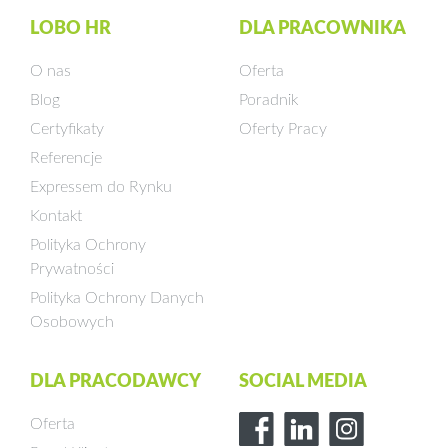
LOBO HR
DLA PRACOWNIKA
O nas
Oferta
Blog
Poradnik
Certyfikaty
Oferty Pracy
Referencje
Expressem do Rynku
Kontakt
Polityka Ochrony
Prywatności
Polityka Ochrony Danych
Osobowych
DLA PRACODAWCY
SOCIAL MEDIA
Oferta