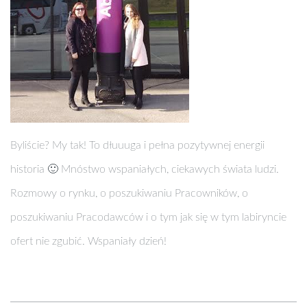
Byliście? My tak! To dłuuuga i pełna pozytywnej energii
historia 🙂 Mnóstwo wspaniałych, ciekawych świata ludzi.
Rozmowy o rynku, o poszukiwaniu Pracowników, o
poszukiwaniu Pracodawców i o tym jak się w tym labiryncie
ofert nie zgubić. Wspaniały dzień!