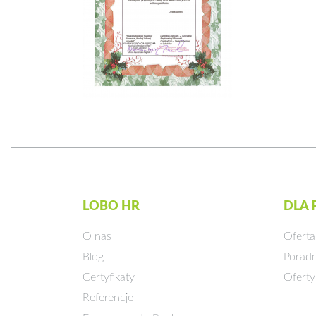
LOBO HR
DLA
O nas
Oferta
Blog
Poradn
Certyfikaty
Oferty
Referencje