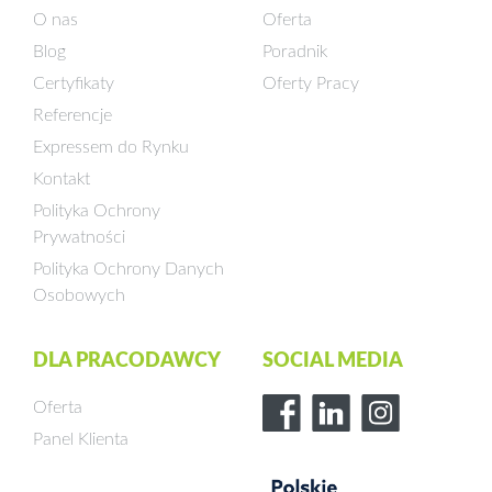
O nas
Oferta
Blog
Poradnik
Certyfikaty
Oferty Pracy
Referencje
Expressem do Rynku
Kontakt
Polityka Ochrony
Prywatności
Polityka Ochrony Danych
Osobowych
DLA PRACODAWCY
SOCIAL MEDIA
Oferta
Panel Klienta