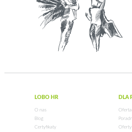
LOBO HR
DLA
O nas
Oferta
Blog
Poradn
Certyfikaty
Oferty