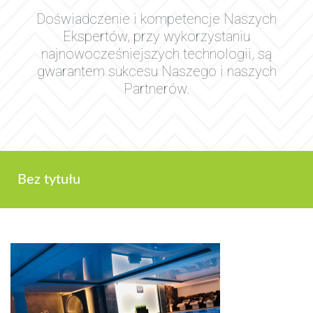
Doświadczenie i kompetencje Naszych
Ekspertów, przy wykorzystaniu
najnowocześniejszych technologii, są
gwarantem sukcesu Naszego i naszych
Partnerów.
Bez tytułu