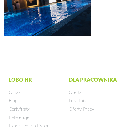
LOBO HR
DLA PRACOWNIKA
O nas
Oferta
Blog
Poradnik
Certyfikaty
Oferty Pracy
Referencje
Expressem do Rynku