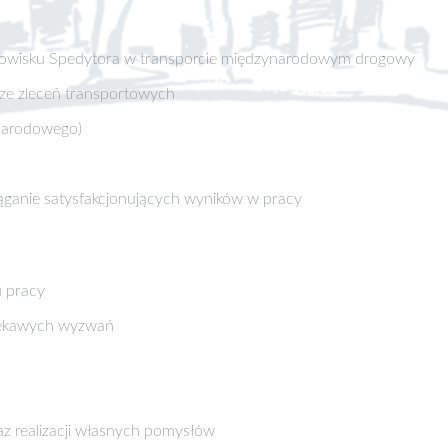
anowisku Spedytora w transporcie międzynarodowym drogowy
dze zleceń transportowych
narodowego)
ąganie satysfakcjonujących wyników w pracy
 pracy
ciekawych wyzwań
az realizacji własnych pomysłów