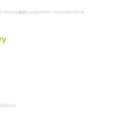
ej własną flotę pojazdów i nastawionej na
wy
idziane)