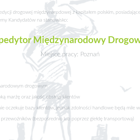
 spedycji drogowej międzynarodowej z kapitałem polskim, posiadając
emy Kandydatów na stanowisko:
pedytor Międzynarodowy Drogo
Miejsce pracy: Poznań
zynarodowym drogowym
ą marżę oraz jakość obsługi klientów
 nie oczekuje bazy klientów, jednak zdolności handlowe będą mile w
z przewoźników (bezpośrednio lub poprzez giełdę transportową)