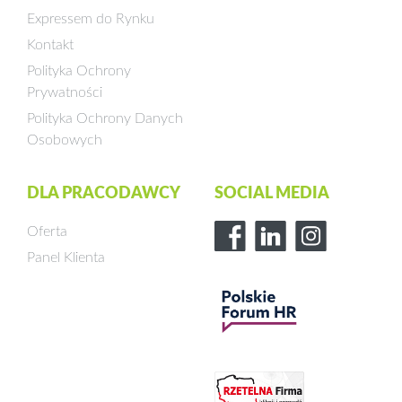
Expressem do Rynku
Kontakt
Polityka Ochrony
Prywatności
Polityka Ochrony Danych
Osobowych
DLA PRACODAWCY
SOCIAL MEDIA
Oferta
Panel Klienta