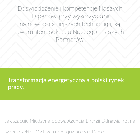
Doświadczenie i kompetencje Naszych
Ekspertów, przy wykorzystaniu
najnowocześniejszych technologii, są
gwarantem sukcesu Naszego i naszych
Partnerów.
Transformacja energetyczna a polski rynek
pracy.
Jak szacuje Międzynarodowa Agencja Energii Odnawialnej, na
świecie sektor OZE zatrudnia już prawie 12 mln