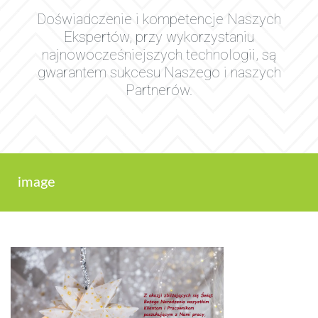
Doświadczenie i kompetencje Naszych
Ekspertów, przy wykorzystaniu
najnowocześniejszych technologii, są
gwarantem sukcesu Naszego i naszych
Partnerów.
image