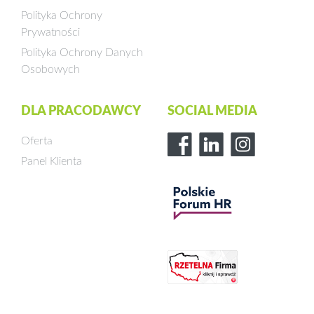
Polityka Ochrony
Prywatności
Polityka Ochrony Danych
Osobowych
DLA PRACODAWCY
SOCIAL MEDIA
Oferta
Panel Klienta