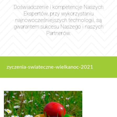
Doświadczenie i kompetencje Naszych
Ekspertów, przy wykorzystaniu
najnowocześniejszych technologii, są
gwarantem sukcesu Naszego i naszych
Partnerów.
zyczenia-swiateczne-wielkanoc-2021