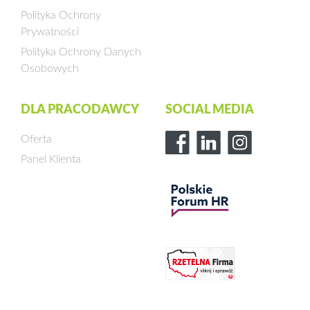
Polityka Ochrony
Prywatności
Polityka Ochrony Danych
Osobowych
DLA PRACODAWCY
SOCIAL MEDIA
Oferta
Panel Klienta