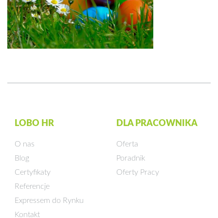
LOBO HR
DLA PRACOWNIKA
O nas
Oferta
Blog
Poradnik
Certyfikaty
Oferty Pracy
Referencje
Expressem do Rynku
Kontakt