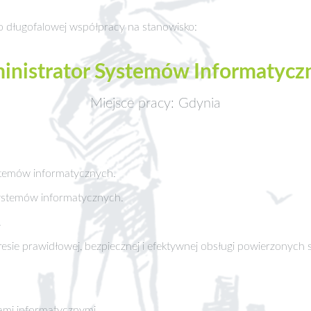
o długofalowej współpracy na stanowisko:
inistrator Systemów Informatycz
Miejsce pracy: Gdynia
temów informatycznych.
systemów informatycznych.
.
esie prawidłowej, bezpiecznej i efektywnej obsługi powierzonych
ami informatycznymi.