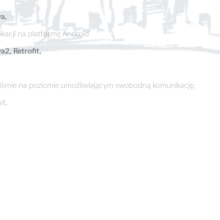
va,
ikacji na platformę Android
2, Retrofit,
piśmie na poziomie umożliwiającym swobodną komunikację,
it,