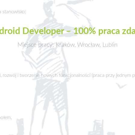
a stanowisko:
droid Developer – 100% praca zda
Miejsce pracy: Kraków, Wrocław, Lublin
 rozwój i tworzenie nowych funkcjonalności (praca przy jednym pr
połem,