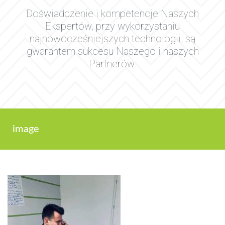
Doświadczenie i kompetencje Naszych
Ekspertów, przy wykorzystaniu
najnowocześniejszych technologii, są
gwarantem sukcesu Naszego i naszych
Partnerów.
image