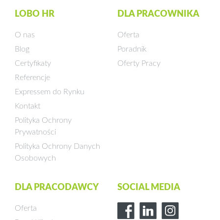
LOBO HR
DLA PRACOWNIKA
O nas
Oferta
Blog
Poradnik
Certyfikaty
Oferty Pracy
Referencje
Expressem do Rynku
Kontakt
Polityka Ochrony
Prywatności
Polityka Ochrony Danych
Osobowych
DLA PRACODAWCY
SOCIAL MEDIA
Oferta