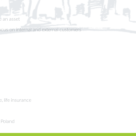
e an asset
cus on internal and external customers
, life insurance
 Poland