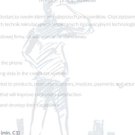
Miejsce pracy: Kraków
ra dostarcza swoim klientom najlepszych pracowników. Oszczędzam
 technik rekrutacyjnych wspieranych innowacyjnymi technologia
rodowej firmy, szukamy osób na stanowisko:
 the phone
ing data in the computer systems
ted to products, promotions, orders, invoices, payments and retu
that will improve customers satisfaction
nd develop their capabilities
 (min. C1)