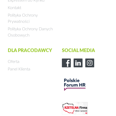
Expressem do Rynku
Kontakt
Polityka Ochrony
Prywatności
Polityka Ochrony Danych
Osobowych
DLA PRACODAWCY
SOCIAL MEDIA
Oferta
Panel Klienta