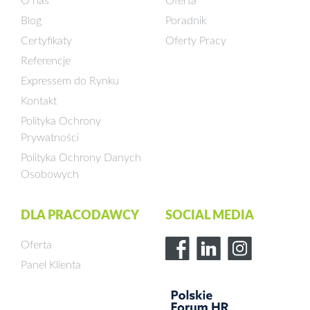
O nas
Oferta
Blog
Poradnik
Certyfikaty
Oferty Pracy
Referencje
Expressem do Rynku
Kontakt
Polityka Ochrony
Prywatności
Polityka Ochrony Danych
Osobowych
DLA PRACODAWCY
SOCIAL MEDIA
Oferta
Panel Klienta