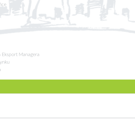
ice
ka Eksport Managera
rynku
a