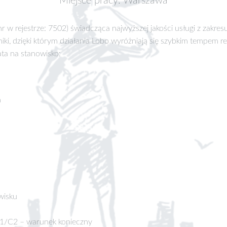
Miejsce pracy: Warszawa
 w rejestrze: 7502) świadcząca najwyższej jakości usługi z zakr
, dzięki którym działania Lobo wyróżniają się szybkim tempem real
ta na stanowisko:
m
wisku
C1/C2 – warunek konieczny