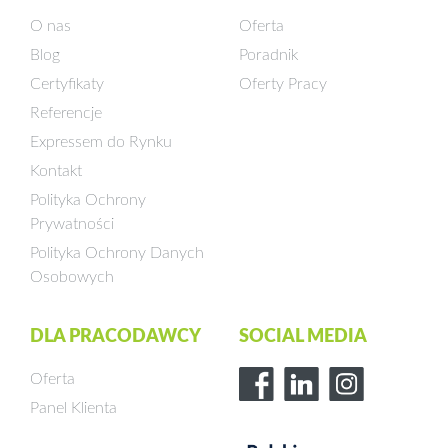
O nas
Oferta
Blog
Poradnik
Certyfikaty
Oferty Pracy
Referencje
Expressem do Rynku
Kontakt
Polityka Ochrony
Prywatności
Polityka Ochrony Danych
Osobowych
DLA PRACODAWCY
SOCIAL MEDIA
Oferta
Panel Klienta