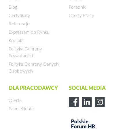
Blog
Poradnik
Certyfikaty
Oferty Pracy
Referencje
Expressem do Rynku
Kontakt
Polityka Ochrony
Prywatności
Polityka Ochrony Danych
Osobowych
DLA PRACODAWCY
SOCIAL MEDIA
Oferta
Panel Klienta