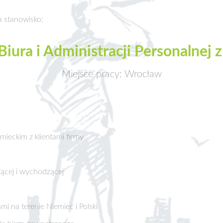
a stanowisko:
iura i Administracji Personalnej z
Miejsce pracy: Wrocław
mieckim z klientami firmy
ącej i wychodzącej
 na terenie Niemiec i Polski