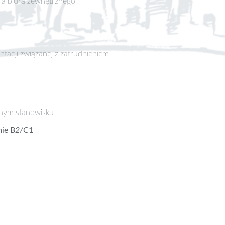
a biura zewnętrznego
tacji związanej z zatrudnieniem
nym stanowisku
mie B
2/
C1