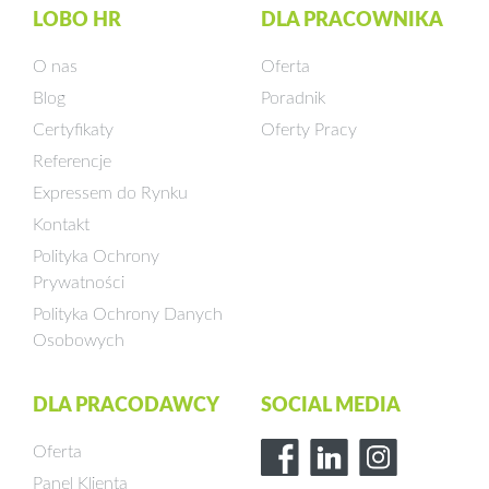
LOBO HR
DLA PRACOWNIKA
O nas
Oferta
Blog
Poradnik
Certyfikaty
Oferty Pracy
Referencje
Expressem do Rynku
Kontakt
Polityka Ochrony
Prywatności
Polityka Ochrony Danych
Osobowych
DLA PRACODAWCY
SOCIAL MEDIA
Oferta
Panel Klienta