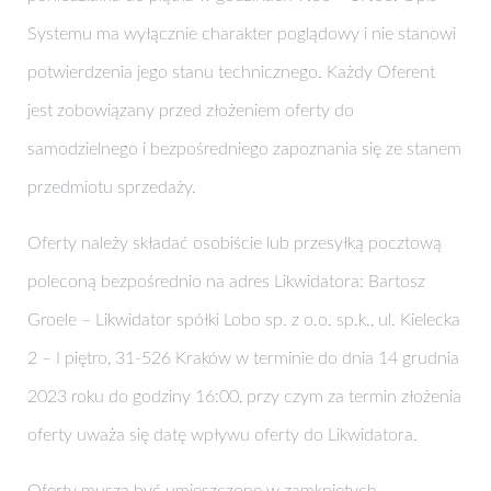
Systemu ma wyłącznie charakter poglądowy i nie stanowi
potwierdzenia jego stanu technicznego. Każdy Oferent
jest zobowiązany przed złożeniem oferty do
samodzielnego i bezpośredniego zapoznania się ze stanem
przedmiotu sprzedaży.
Oferty należy składać osobiście lub przesyłką pocztową
poleconą bezpośrednio na adres Likwidatora: Bartosz
Groele – Likwidator spółki Lobo sp. z o.o. sp.k., ul. Kielecka
2 – I piętro, 31-526 Kraków w terminie do dnia 14 grudnia
2023 roku do godziny 16:00, przy czym za termin złożenia
oferty uważa się datę wpływu oferty do Likwidatora.
Oferty muszą być umieszczone w zamkniętych,