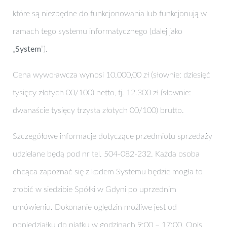
które są niezbędne do funkcjonowania lub funkcjonują w
ramach tego systemu informatycznego (dalej jako
„
System
”).
Cena wywoławcza wynosi 10.000,00 zł (słownie: dziesięć
tysięcy złotych 00/100) netto, tj. 12.300 zł (słownie:
dwanaście tysięcy trzysta złotych 00/100) brutto.
Szczegółowe informacje dotyczące przedmiotu sprzedaży
udzielane będą pod nr tel. 504-082-232. Każda osoba
chcąca zapoznać się z kodem Systemu będzie mogła to
zrobić w siedzibie Spółki w Gdyni po uprzednim
umówieniu. Dokonanie oględzin możliwe jest od
poniedziałku do piątku w godzinach 9:00 – 17:00. Opis