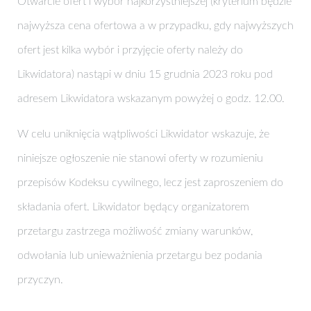
Otwarcie ofert i wybór najkorzystniejszej (kryterium będzie
najwyższa cena ofertowa a w przypadku, gdy najwyższych
ofert jest kilka wybór i przyjęcie oferty należy do
Likwidatora) nastąpi w dniu 15 grudnia 2023 roku pod
adresem Likwidatora wskazanym powyżej o godz. 12.00.
W celu uniknięcia wątpliwości Likwidator wskazuje, że
niniejsze ogłoszenie nie stanowi oferty w rozumieniu
przepisów Kodeksu cywilnego, lecz jest zaproszeniem do
składania ofert. Likwidator będący organizatorem
przetargu zastrzega możliwość zmiany warunków,
odwołania lub unieważnienia przetargu bez podania
przyczyn.