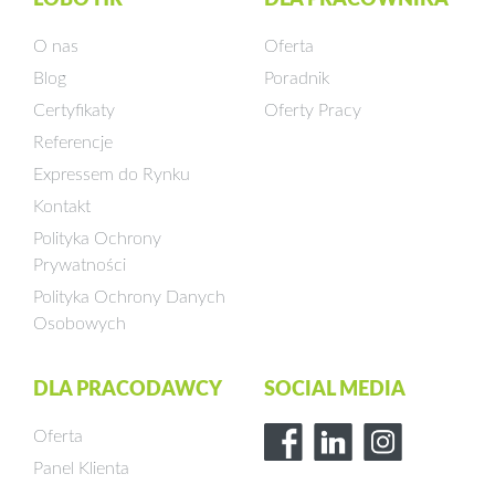
O nas
Oferta
Blog
Poradnik
Certyfikaty
Oferty Pracy
Referencje
Expressem do Rynku
Kontakt
Polityka Ochrony
Prywatności
Polityka Ochrony Danych
Osobowych
DLA PRACODAWCY
SOCIAL MEDIA
Oferta
Panel Klienta