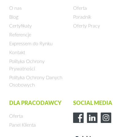
O nas
Oferta
Blog
Poradnik
Certyfikaty
Oferty Pracy
Referencje
Expressem do Rynku
Kontakt
Polityka Ochrony
Prywatności
Polityka Ochrony Danych
Osobowych
DLA PRACODAWCY
SOCIAL MEDIA
Oferta
Panel Klienta