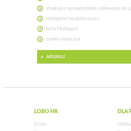
atrakcyjne wynagrodzenie adekwatne do uz
niezbędne narzędzia pracy
karta Multisport
opieka medyczna
APLIKUJ
LOBO HR
DLA
O nas
Oferta