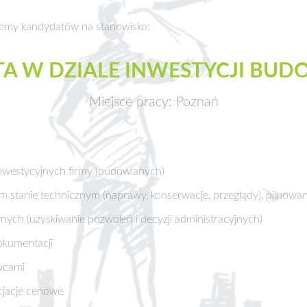
kujemy kandydatów na stanowisko:
STA W DZIALE INWESTYCJI BU
Miejsce pracy: Poznań
nwestycyjnych firmy (budowlanych)
m stanie technicznym (naprawy, konserwacje, przeglądy), pilnowa
nych (uzyskiwanie pozwoleń i decyzji administracyjnych)
okumentacji
wcami
jacje cenowe