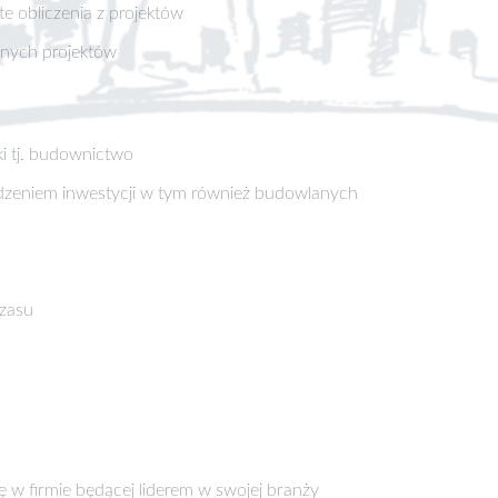
te obliczenia z projektów
nych projektów
ki tj. budownictwo
dzeniem inwestycji w tym również budowlanych
czasu
 w firmie będącej liderem w swojej branży