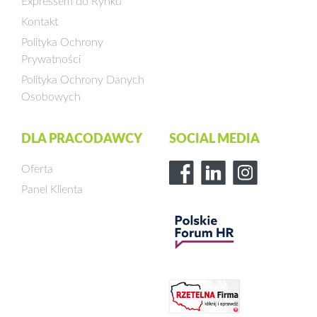
Expressem do Rynku
Kontakt
Polityka Ochrony
Prywatności
Polityka Ochrony Danych
Osobowych
DLA PRACODAWCY
SOCIAL MEDIA
Oferta
Panel Klienta