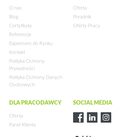
O nas
Oferta
Blog
Poradnik
Certyfikaty
Oferty Pracy
Referencje
Expressem do Rynku
Kontakt
Polityka Ochrony
Prywatności
Polityka Ochrony Danych
Osobowych
DLA PRACODAWCY
SOCIAL MEDIA
Oferta
Panel Klienta