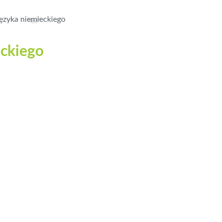
języka niemieckiego
eckiego