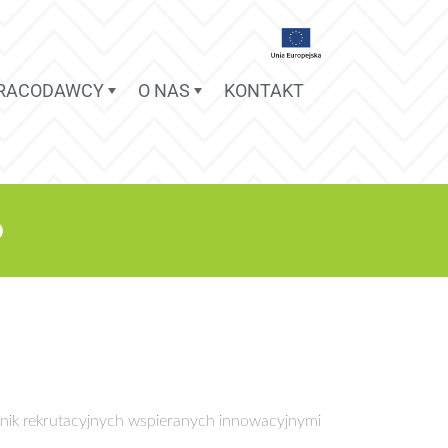
PRACODAWCY
O NAS
KONTAKT
o
nik rekrutacyjnych wspieranych innowacyjnymi