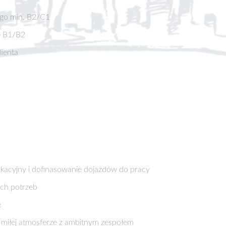
ego min. B2/C1
e B1/B2
lienta
lokacyjny i dofinasowanie dojazdów do pracy
ch potrzeb
ę
miłej atmosferze z ambitnym zespołem