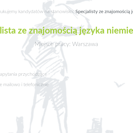
szukujemy kandydatów na stanowisko:
Specjalisty ze znajomością 
lista ze znajomością języka niemi
Miejsce pracy: Warszawa
zapytania przychodzące
 mailowo i telefonicznie