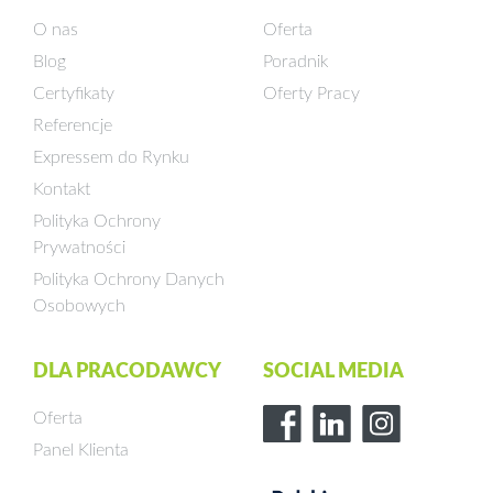
O nas
Oferta
Blog
Poradnik
Certyfikaty
Oferty Pracy
Referencje
Expressem do Rynku
Kontakt
Polityka Ochrony
Prywatności
Polityka Ochrony Danych
Osobowych
DLA PRACODAWCY
SOCIAL MEDIA
Oferta
Panel Klienta