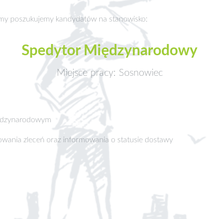
 firmy poszukujemy kandydatów na stanowisko:
Spedytor Międzynarodowy
Miejsce pracy: Sosnowiec
międzynarodowym
mowania zleceń oraz informowania o statusie dostawy