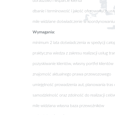
doradztwo i wsparcie klienta
dbanie i terminowość i jakość oferowanych usł
mile widziane doświadczenie w koordynowaniu 
Wymagania:
minimum 2 lata doświadczenia w spedycji cało
praktyczna wiedza z zakresu realizacji usług tr
pozyskiwanie klientów, własny portfel klientów
znajomość aktualnego prawa przewozowego
umiejętność prowadzenia aut, planowania tras 
samodzielność oraz zdolność do realizacji celó
mile widziana własna baza przewoźników