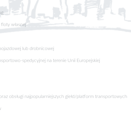
ug
floty własnej
pojazdowej lub drobnicowej
ansportowo-spedycyjnej na terenie Unii Europejskiej
oraz obsługi najpopularniejszych giełd/platform transportowych
w